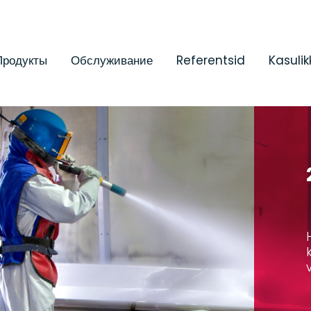
Продукты
Обслуживание
Referentsid
Kasulik
дование
Оборудование
Расходные
азвуковой
для использования
принадлежнос
полиуретановой
пены и
ОЧНЫЕ
полимочевины
И ДЛЯ
УКОВОЙ