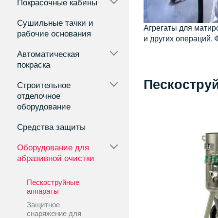
Покрасочные кабины
Я
ОВЕДЕНИЯ
Сушильные тачки и
РАЗИВНЫХ
Агрегаты для матиро
рабочие основания
ОТ
и других операций.
Автоматическая
покраска
Пескостру
Строительное
отделочное
оборудование
Средства защиты
Оборудование для
абразивной очистки
Пескоструйные
аппараты
Защитное
снаряжение для