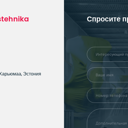
stehnika
Спросите 
д Харьюмаа, Эстония