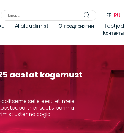
EE
RU
ku
Allalaadimist
О предприятии
Tootjad
Контакты
25 aastat kogemust
ти
Hoolitseme selle eest, et meie
koostööpartner saaks parima
viimistlustehnoloogia