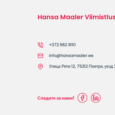
Hansa Maaler Viimistlu
+372 682 9110
info@hansamaaler.ee
Улица Рети 12, 75312 Пеетри, уез
Следите за нами!