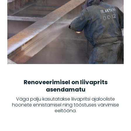
Renoveerimisel on liivaprits
asendamatu
Väga palju kasutatakse liivapritsi ajalooliste
hoonete ennistamisel ning tööstuses värvimise
eeltööna.