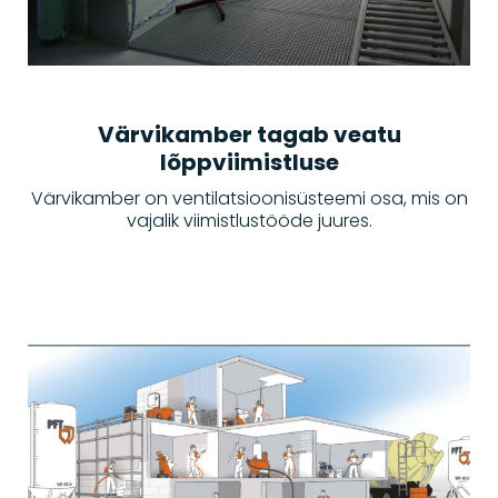
Värvikamber tagab veatu
lõppviimistluse
Värvikamber on ventilatsioonisüsteemi osa, mis on
vajalik viimistlustööde juures.