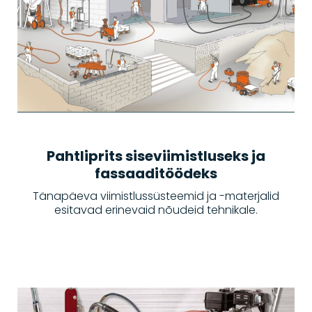
Pahtliprits siseviimistluseks ja
fassaaditöödeks
Tänapäeva viimistlussüsteemid ja -materjalid
esitavad erinevaid nõudeid tehnikale.