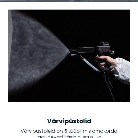
Värvipüstolid
Värvipüstoleid on 5 tüüpi, mis omakorda
jagunevad käsipihustus- ja