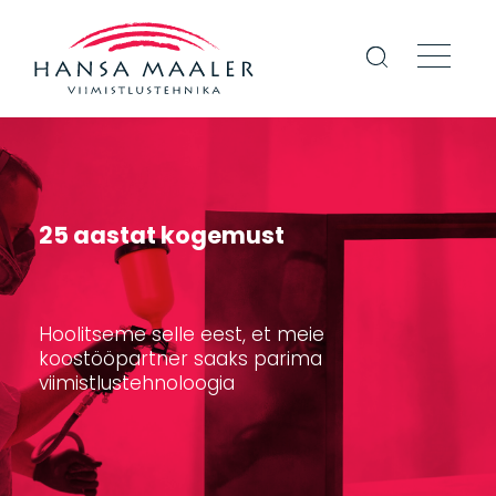
25 aastat kogemust
Hoolitseme selle eest, et meie
koostööpartner saaks parima
viimistlustehnoloogia