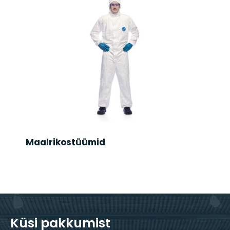
Maalrikostüümid
Küsi pakkumist