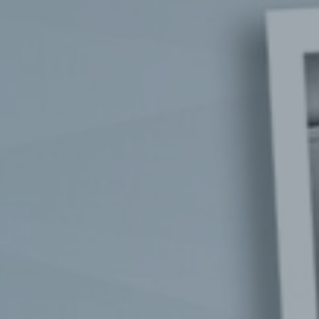
seadmed
RAHELISEADMETE
HASTUSAINED