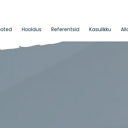
ooted
Hooldus
Referentsid
Kasulikku
Al
Ultraheli
PUR-
Kulutarvi
hastusseadmed
vahu ja
polüurea