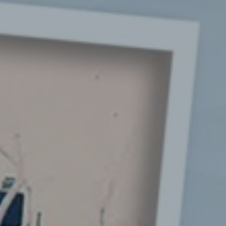
PUHASTUSSEADMED
KAITSEVARUSTUS
ULT
ABRASIIVITÖÖDEKS
PU