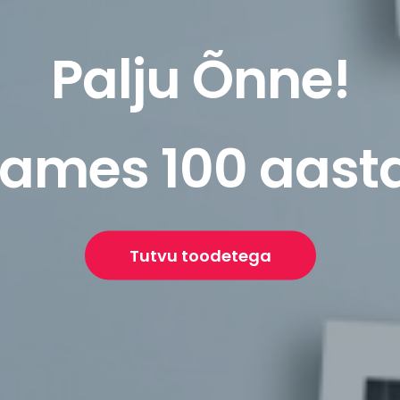
Palju Õnne!
ames 100 aast
Tutvu toodetega