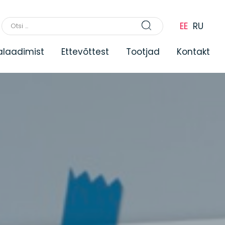
EE
RU
lalaadimist
Ettevõttest
Tootjad
Kontakt
kud