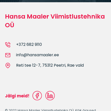
Hansa Maaler Viimistlustehnika
OÜ
+372 682 9110
info@hansamaaler.ee
Reti tee 12-7, 75312 Peetri, Rae vald
Jälgi meid!
© 2022 Hansa Maaler Viimistlustehnika OÜ. Kõik õigused