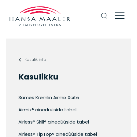
Kasulik info
Kasulikku
Sames Kremlin Airmix Xcite
Airmix® ainedüüside tabel
Airless® Skill® ainedüüside tabel
Airless® TipTop® ainedüüside tabel