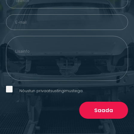
Nõustun privaatsustingimustega.
Saada