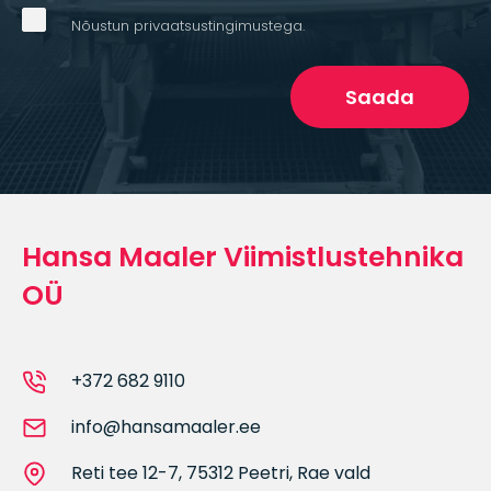
Nõustun privaatsustingimustega.
Saada
Hansa Maaler Viimistlustehnika
OÜ
+372 682 9110
info@hansamaaler.ee
Reti tee 12-7, 75312 Peetri, Rae vald