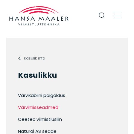
Kasulik info
Kasulikku
Värvikabiini paigaldus
Värvimisseadmed
Ceetec viimistlusliin
Natural AS seade