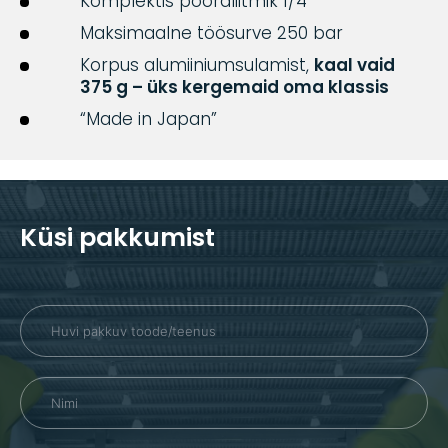
Komplektis pöördliitmik 1/4″
Maksimaalne töösurve 250 bar
Korpus alumiiniumsulamist,
kaal vaid
375 g – üks kergemaid oma klassis
“Made in Japan”
Küsi pakkumist