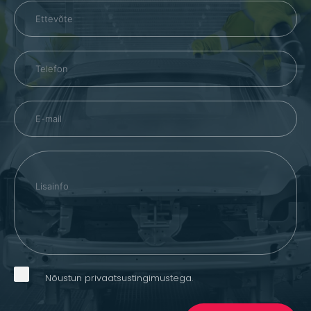
Nõustun privaatsustingimustega.