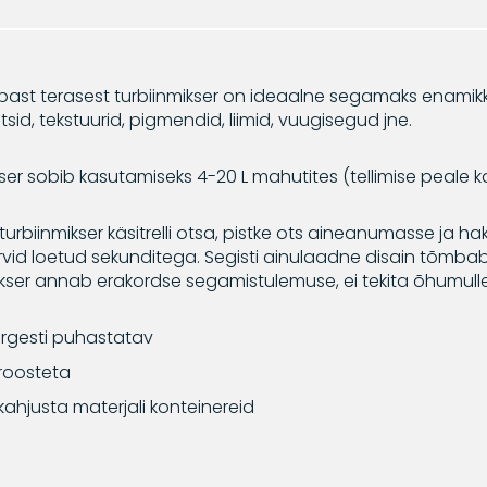
ast terasest turbiinmikser on ideaalne segamaks enamikk
itsid, tekstuurid, pigmendid, liimid, vuugisegud jne.
ser sobib kasutamiseks 4-20 L mahutites (tellimise peale 
turbiinmikser käsitrelli otsa, pistke ots aineanumasse ja
id loetud sekunditega. Segisti ainulaadne disain tõmbab ma
ikser annab erakordse segamistulemuse, ei tekita õhumulle 
rgesti puhastatav
 roosteta
 kahjusta materjali konteinereid