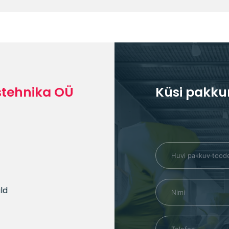
stehnika OÜ
Küsi pakku
ald