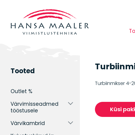
T
tus
Liivapritsid
Lahusti
Turbiinm
Tooted
destillaatorid
pu
ABRASIIVI­
Turbiinmikser 4-2
PUHASTUSSEADMED
Outlet %
KAITSEVARUSTUS
ULT
ABRASIIVITÖÖDEKS
PU
Värvimisseadmed
Küsi pak
tööstusele
Värvikambrid