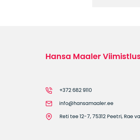
Hansa Maaler Viimistlu
+372 682 9110
info@hansamaaler.ee
Reti tee 12-7, 75312 Peetri, Rae v