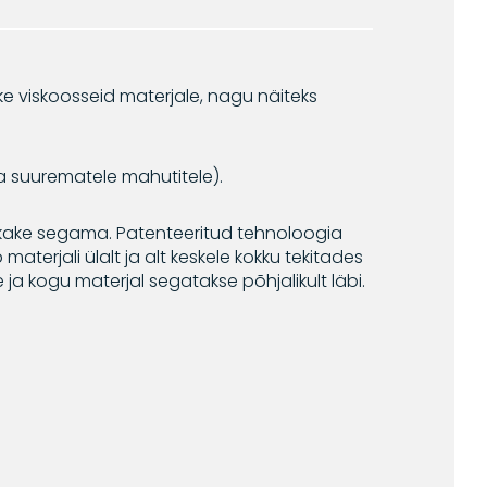
e viskoosseid materjale, nagu näiteks
ka suurematele mahutitele).
 hakake segama. Patenteeritud tehnoloogia
terjali ülalt ja alt keskele kokku tekitades
ja kogu materjal segatakse põhjalikult läbi.