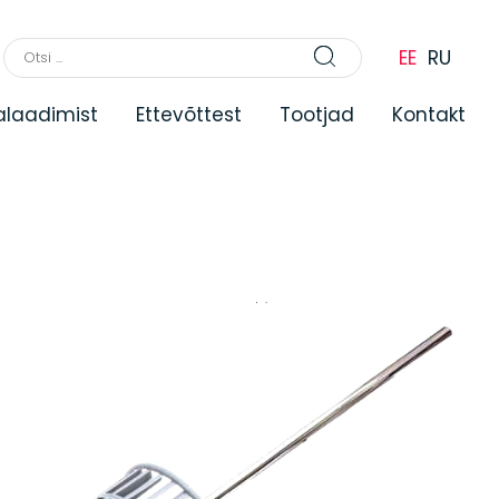
EE
RU
lalaadimist
Ettevõttest
Tootjad
Kontakt
kud