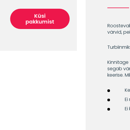
Küsi
pakkumist
Roostevab
värvid, pe
Turbiinmik
Kinnitage 
segab värv
keerise. M
Ke
Ei
Ei