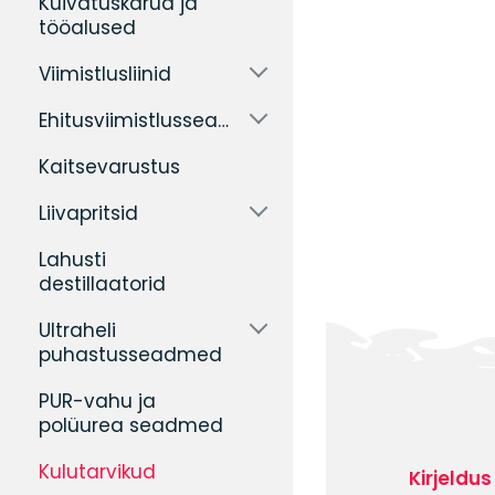
Kuivatuskärud ja
tööalused
Viimistlusliinid
Ehitusviimistlusseadmed
Kaitsevarustus
Liivapritsid
Lahusti
destillaatorid
Ultraheli
puhastusseadmed
PUR-vahu ja
polüurea seadmed
Kulutarvikud
Kirjeldus