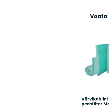
Vaata 
Värvikabiini
peenfilter M