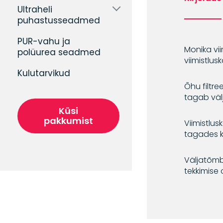
Ultraheli
puhastusseadmed
PUR-vahu ja
Monika vii
polüurea seadmed
viimistlus
Kulutarvikud
Õhu filtre
tagab väl
Küsi
pakkumist
Viimistlus
tagades k
Väljatõmb
tekkimise