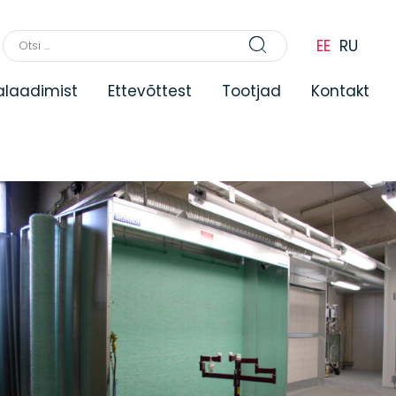
EE
RU
lalaadimist
Ettevõttest
Tootjad
Kontakt
kud