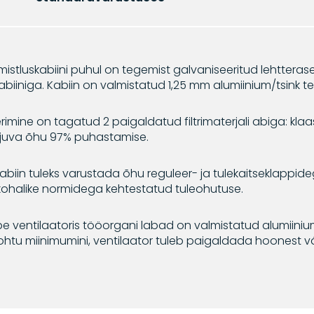
mistluskabiini puhul on tegemist galvaniseeritud lehtterasest
kabiiniga. Kabiin on valmistatud 1,25 mm alumiinium/tsink t
erimine on tagatud 2 paigaldatud filtrimaterjali abiga: klaas
juva õhu 97% puhastamise.
kabiin tuleks varustada õhu reguleer- ja tulekaitseklappidega
ohalike normidega kehtestatud tuleohutuse.
e ventilaatoris tööorgani labad on valmistatud alumiin
 ohtu miinimumini, ventilaator tuleb paigaldada hoonest vä