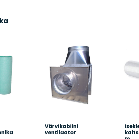
ka
Värvikabiini
Isek
onika
ventilaator
kaits
m