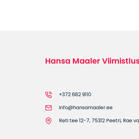
Hansa Maaler Viimistlu
+372 682 9110
info@hansamaaler.ee
Reti tee 12-7, 75312 Peetri, Rae v