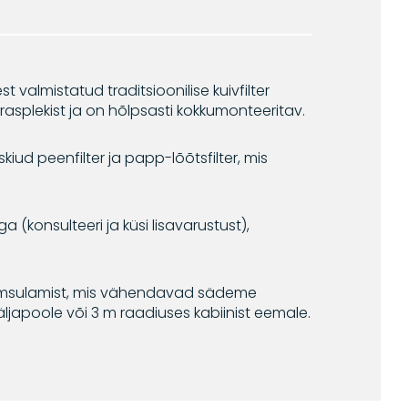
 valmistatud traditsioonilise kuivfilter
erasplekist ja on hõlpsasti kokkumonteeritav.
kiud peenfilter ja papp-lõõtsfilter, mis
 (konsulteeri ja küsi lisavarustust),
iumsulamist, mis vähendavad sädeme
ljapoole või 3 m raadiuses kabiinist eemale.