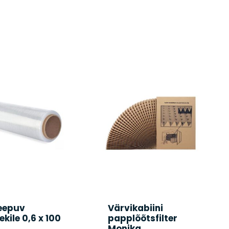
leepuv
Värvikabiini
ekile 0,6 x 100
papplõõtsfilter
Monika