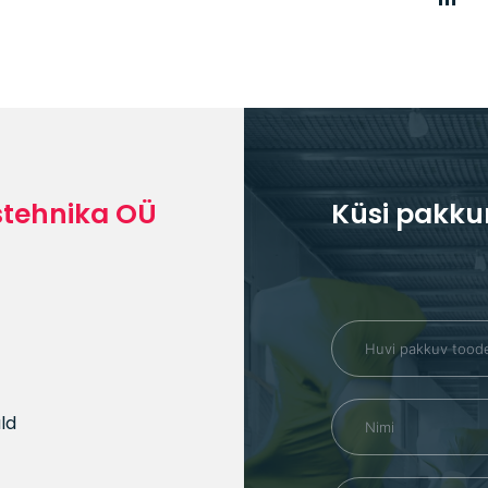
stehnika OÜ
Küsi pakku
ald