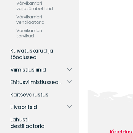
Värvikambri
väljatõmbefiltrid
Värvikambri
ventilaatorid
Värvikambri
tarvikud
Kuivatuskärud ja
tööalused
Viimistlusliinid
Ehitusviimistlusseadmed
Kaitsevarustus
Liivapritsid
Lahusti
destillaatorid
Kirjeldus