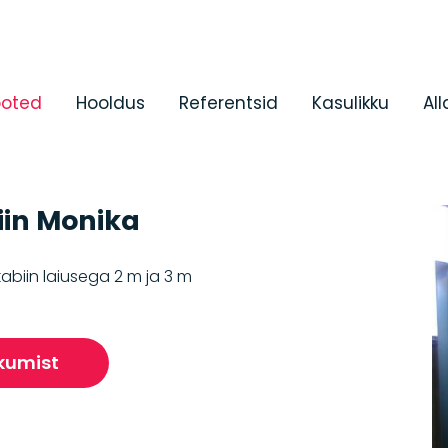
ooted
Hooldus
Referentsid
Kasulikku
Al
iin Monika
Ultraheli
PUR-
Kulutarvi
hastusseadmed
vahu ja
kabiin laiusega 2 m ja 3 m
polüurea
seadmed
RAHELISEADMETE
kumist
HASTUSAINED