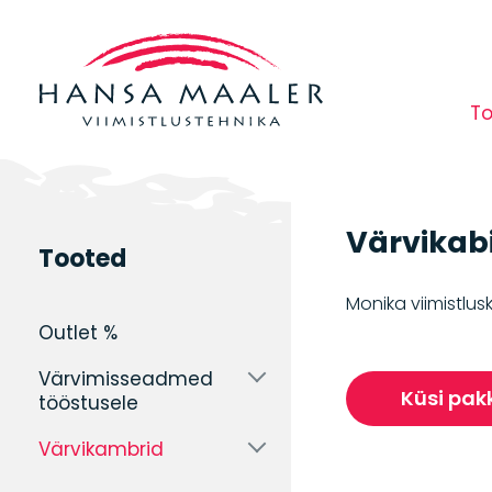
T
Värvikab
Tooted
tus
Liivapritsid
Lahusti
destillaatorid
pu
Monika viimistlus
ABRASIIVI­
Outlet %
PUHASTUSSEADMED
KAITSEVARUSTUS
ULT
Värvimisseadmed
Küsi pak
ABRASIIVITÖÖDEKS
tööstusele
PU
Värvikambrid